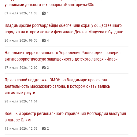
28 июля 2026, 11:51
учениками детского технопарка «Кванториум-33»
Во Владимирcкой области открыли профильную Росгвардейскую
09 июля 2026, 11:30
1
смену в детском лагере «Икар»
Владимирские росгвардейцы обеспечили охрану общественного
27 июля 2026, 16:43
2
порядка на втором летнем фестивале Дениса Мацуева в Суздале
Владимирские росгвардейцы обеспечили охрану общественного
20 июля 2026, 06:33
4
порядка на втором летнем фестивале Дениса Мацуева в Суздале
Начальник территориального Управления Росгвардии проверил
20 июля 2026, 06:33
4
антитеррористическую защищенность детского лагеря «Икар»
Военнослужащий военного оркестра регионального Управления
17 июля 2026, 12:02
2
Росвардии выступил на празднике «Один день с Росгвардией» к
105-летию Центрального округа
При силовой поддержке ОМОН во Владимире пресечена
деятельность массажного салона, в котором оказывались
19 июля 2026, 11:17
7
интимные услуги
Начальник территориального Управления Росгвардии проверил
28 июля 2026, 11:51
антитеррористическую защищенность детского лагеря «Икар»
Военный оркестр регионального Управления Росгвардии выступил
17 июля 2026, 12:02
2
в лагере Олимп
15 июля 2026, 12:35
2