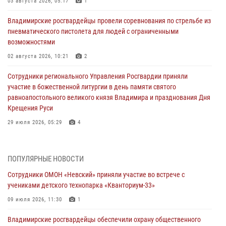
03 августа 2026, 05:17
1
Владимирские росгвардейцы провели соревнования по стрельбе из
пневматического пистолета для людей с ограниченными
возможностями
02 августа 2026, 10:21
2
Сотрудники регионального Управления Росгвардии приняли
участие в божественной литургии в день памяти святого
равноапостольного великого князя Владимира и празднования Дня
Крещения Руси
29 июля 2026, 05:29
4
При силовой поддержке ОМОН во Владимире пресечена
деятельность массажного салона, в котором оказывались
ПОПУЛЯРНЫЕ НОВОСТИ
интимные услуги
Сотрудники ОМОН «Невский» приняли участие во встрече с
28 июля 2026, 11:51
учениками детского технопарка «Кванториум-33»
Во Владимирcкой области открыли профильную Росгвардейскую
09 июля 2026, 11:30
1
смену в детском лагере «Икар»
Владимирские росгвардейцы обеспечили охрану общественного
27 июля 2026, 16:43
2