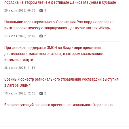
порядка на втором летнем фестивале Дениса Мацуева в Суздале
Владимирские росгвардейцы обеспечили охрану общественного
20 июля 2026, 06:33
4
порядка на втором летнем фестивале Дениса Мацуева в Суздале
Начальник территориального Управления Росгвардии проверил
20 июля 2026, 06:33
4
антитеррористическую защищенность детского лагеря «Икар»
Военнослужащий военного оркестра регионального Управления
17 июля 2026, 12:02
2
Росвардии выступил на празднике «Один день с Росгвардией» к
105-летию Центрального округа
При силовой поддержке ОМОН во Владимире пресечена
деятельность массажного салона, в котором оказывались
19 июля 2026, 11:17
7
интимные услуги
Начальник территориального Управления Росгвардии проверил
28 июля 2026, 11:51
антитеррористическую защищенность детского лагеря «Икар»
Военный оркестр регионального Управления Росгвардии выступил
17 июля 2026, 12:02
2
в лагере Олимп
15 июля 2026, 12:35
2
Военнослужащий военного оркестра регионального Управления
Росвардии выступил на празднике «Один день с Росгвардией» к
105-летию Центрального округа
19 июля 2026, 11:17
7