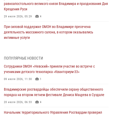
равноапостольного великого князя Владимира и празднования Дня
Крещения Руси
29 июля 2026, 05:29
4
При силовой поддержке ОМОН во Владимире пресечена
деятельность массажного салона, в котором оказывались
интимные услуги
28 июля 2026, 11:51
Во Владимирcкой области открыли профильную Росгвардейскую
ПОПУЛЯРНЫЕ НОВОСТИ
смену в детском лагере «Икар»
Сотрудники ОМОН «Невский» приняли участие во встрече с
27 июля 2026, 16:43
2
учениками детского технопарка «Кванториум-33»
Владимирские росгвардейцы обеспечили охрану общественного
09 июля 2026, 11:30
1
порядка на втором летнем фестивале Дениса Мацуева в Суздале
Владимирские росгвардейцы обеспечили охрану общественного
20 июля 2026, 06:33
4
порядка на втором летнем фестивале Дениса Мацуева в Суздале
Военнослужащий военного оркестра регионального Управления
20 июля 2026, 06:33
4
Росвардии выступил на празднике «Один день с Росгвардией» к
105-летию Центрального округа
Начальник территориального Управления Росгвардии проверил