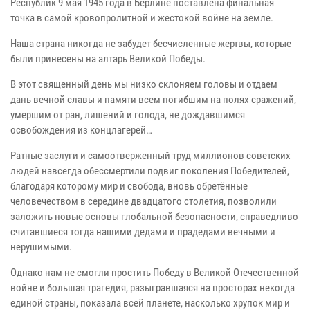
Республик 9 мая 1945 года в Берлине поставлена финальная
точка в самой кровопролитной и жестокой войне на земле.
Наша страна никогда не забудет бесчисленные жертвы, которые
были принесены на алтарь Великой Победы.
В этот священный день мы низко склоняем головы и отдаем
дань вечной славы и памяти всем погибшим на полях сражений,
умершим от ран, лишений и голода, не дождавшимся
освобождения из концлагерей…
Ратные заслуги и самоотверженный труд миллионов советских
людей навсегда обессмертили подвиг поколения Победителей,
благодаря которому мир и свобода, вновь обретённые
человечеством в середине двадцатого столетия, позволили
заложить новые основы глобальной безопасности, справедливо
считавшиеся тогда нашими дедами и прадедами вечными и
нерушимыми.
Однако нам не смогли простить Победу в Великой Отечественной
войне и большая трагедия, разыгравшаяся на просторах некогда
единой страны, показала всей планете, насколько хрупок мир и