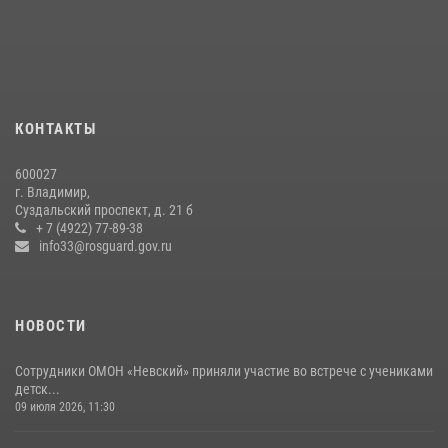
29 июля 2026, 05:29
4
Во Владимирcкой области открыли профильную Росгвардейскую
смену в детском лагере «Икар»
27 июля 2026, 16:43
2
КОНТАКТЫ
Центральный округ Росгвардии отмечает 105-летие
600027
15 июля 2026, 09:05
г. Владимир,
Суздальский проспект, д. 21 б
Владимирские Росгвардейцы обеспечили правопорядок при
+ 7 (4922) 77-89-38
проведении «Дня огурца» в Суздале
info33@rosguard.gov.ru
03 августа 2026, 05:17
1
НОВОСТИ
Сотрудники ОМОН «Невский» приняли участие во встрече с учениками
детск...
09 июля 2026, 11:30