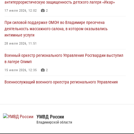
антитеррористическую защищенность детского лагеря «Икар»
19 июля 2026, 11:17
7
17 июля 2026, 12:02
2
Начальник территориального Управления Росгвардии проверил
антитеррористическую защищенность детского лагеря «Икар»
При силовой поддержке ОМОН во Владимире пресечена
деятельность массажного салона, в котором оказывались
17 июля 2026, 12:02
2
интимные услуги
Военный оркестр регионального Управления Росгвардии выступил
28 июля 2026, 11:51
в лагере Олимп
Военный оркестр регионального Управления Росгвардии выступил
15 июля 2026, 12:35
2
в лагере Олимп
15 июля 2026, 12:35
2
Военнослужащий военного оркестра регионального Управления
Росвардии выступил на празднике «Один день с Росгвардией» к
105-летию Центрального округа
19 июля 2026, 11:17
7
Сотрудники регионального Управления Росгвардии приняли
УМВД России
участие в божественной литургии в день памяти святого
Владимирской области
равноапостольного великого князя Владимира и празднования Дня
Крещения Руси