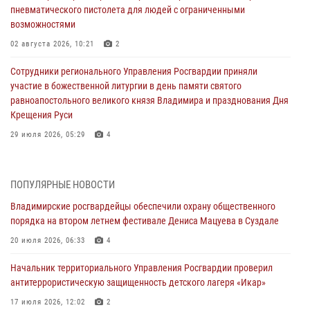
пневматического пистолета для людей с ограниченными
возможностями
02 августа 2026, 10:21
2
Сотрудники регионального Управления Росгвардии приняли
участие в божественной литургии в день памяти святого
равноапостольного великого князя Владимира и празднования Дня
Крещения Руси
29 июля 2026, 05:29
4
При силовой поддержке ОМОН во Владимире пресечена
деятельность массажного салона, в котором оказывались
ПОПУЛЯРНЫЕ НОВОСТИ
интимные услуги
Владимирские росгвардейцы обеспечили охрану общественного
28 июля 2026, 11:51
порядка на втором летнем фестивале Дениса Мацуева в Суздале
Во Владимирcкой области открыли профильную Росгвардейскую
20 июля 2026, 06:33
4
смену в детском лагере «Икар»
Начальник территориального Управления Росгвардии проверил
27 июля 2026, 16:43
2
антитеррористическую защищенность детского лагеря «Икар»
Владимирские росгвардейцы обеспечили охрану общественного
17 июля 2026, 12:02
2