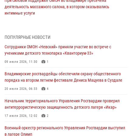
При силовой поддержке ОМОН во Владимире пресечена
деятельность массажного салона, в котором оказывались
интимные услуги
28 июля 2026, 11:51
Во Владимирcкой области открыли профильную Росгвардейскую
ПОПУЛЯРНЫЕ НОВОСТИ
смену в детском лагере «Икар»
Сотрудники ОМОН «Невский» приняли участие во встрече с
27 июля 2026, 16:43
2
учениками детского технопарка «Кванториум-33»
Владимирские росгвардейцы обеспечили охрану общественного
09 июля 2026, 11:30
1
порядка на втором летнем фестивале Дениса Мацуева в Суздале
Владимирские росгвардейцы обеспечили охрану общественного
20 июля 2026, 06:33
4
порядка на втором летнем фестивале Дениса Мацуева в Суздале
Военнослужащий военного оркестра регионального Управления
20 июля 2026, 06:33
4
Росвардии выступил на празднике «Один день с Росгвардией» к
105-летию Центрального округа
Начальник территориального Управления Росгвардии проверил
антитеррористическую защищенность детского лагеря «Икар»
19 июля 2026, 11:17
7
17 июля 2026, 12:02
2
Начальник территориального Управления Росгвардии проверил
антитеррористическую защищенность детского лагеря «Икар»
Военный оркестр регионального Управления Росгвардии выступил
в лагере Олимп