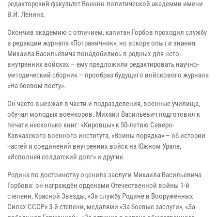
редакторский факультет Военно-политической академии имени
В.И. Ленина.
Окончив академию с отличием, капитан Горбов проходил службу
в редакции журнала «Пограничник», но вскоре опыт и знания
Михаила Васильевича понадобились в родных для него
внутренних войсках – ему предложили редактировать научно-
методический сборник – прообраз будущего войскового журнала
«На боевом посту».
Он часто выезжал в части и подразделения, военные училища,
обучал молодых военкоров. Михаил Васильевич подготовил к
печати несколько книг: «Кировцы» к 50-летию Северо-
Кавказского военного института, «Воины порядка» – об истории
частей и соединений внутренних войск на Южном Урале,
«Исполняя солдатский долг» и другие.
Родина по достоинству оценила заслуги Михаила Васильевича
Горбова: он награждён орденами Отечественной войны 1-й
степени, Красной Звезды, «За службу Родине в Вооружённых
Силах СССР» 3-й степени, медалями «За боевые заслуги», «За