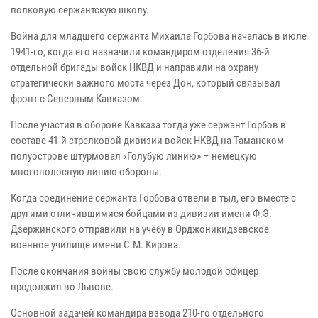
полковую сержантскую школу.
Война для младшего сержанта Михаила Горбова началась в июле
1941-го, когда его назначили командиром отделения 36-й
отдельной бригады войск НКВД и направили на охрану
стратегически важного моста через Дон, который связывал
фронт с Северным Кавказом.
После участия в обороне Кавказа тогда уже сержант Горбов в
составе 41-й стрелковой дивизии войск НКВД на Таманском
полуострове штурмовал «Голубую линию» – немецкую
многополосную линию обороны.
Когда соединение сержанта Горбова отвели в тыл, его вместе с
другими отличившимися бойцами из дивизии имени Ф.Э.
Дзержинского отправили на учёбу в Орджоникидзевское
военное училище имени С.М. Кирова.
После окончания войны свою службу молодой офицер
продолжил во Львове.
Основной задачей командира взвода 210-го отдельного