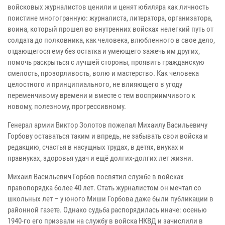
войсковых журналистов ценили и ценят юбиляра как личность
поистине многогранную: журналиста, литератора, организатора,
воина, который прошел во внутренних войсках нелегкий путь от
солдата до полковника, как человека, влюбленного в свое дело,
отдающегося ему без остатка и умеющего зажечь им других,
помочь раскрыться с лучшей стороны, проявить гражданскую
смелость, прозорливость, волю и мастерство. Как человека
целостного и принципиального, не влияющего в угоду
переменчивому времени и вместе с тем восприимчивого к
новому, полезному, прогрессивному.
Генерал армии Виктор Золотов пожелал Михаилу Васильевичу
Горбову оставаться таким и впредь, не забывать свои войска и
редакцию, счастья в насущных трудах, в детях, внуках и
правнуках, здоровья удач и ещё долгих-долгих лет жизни.
Михаил Васильевич Горбов посвятил службе в войсках
правопорядка более 40 лет. Стать журналистом он мечтал со
школьных лет – у юного Миши Горбова даже были публикации в
районной газете. Однако судьба распорядилась иначе: осенью
1940-го его призвали на службу в войска НКВД и зачислили в