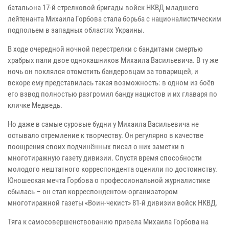
батальона 17-й стрелковой бригады войск НКВД младшего
лейтенанта Михаила Горбова стала борьба с националистическим
подпольем в западных областях Украины.
В ходе очередной ночной перестрелки с бандитами смертью
храбрых пали двое однокашников Михаила Васильевича. В ту же
ночь он поклялся отомстить бандеровцам за товарищей, и
вскоре ему представилась такая возможность: в одном из боёв
его взвод полностью разгромил банду нацистов и их главаря по
кличке Медведь.
Но даже в самые суровые будни у Михаила Васильевича не
остывало стремление к творчеству. Он регулярно в качестве
поощрения своих подчинённых писал о них заметки в
многотиражную газету дивизии. Спустя время способности
молодого нештатного корреспондента оценили по достоинству.
Юношеская мечта Горбова о профессиональной журналистике
сбылась – он стал корреспондентом-организатором
многотиражной газеты «Воин-чекист» 81-й дивизии войск НКВД.
Тяга к самосовершенствованию привела Михаила Горбова на