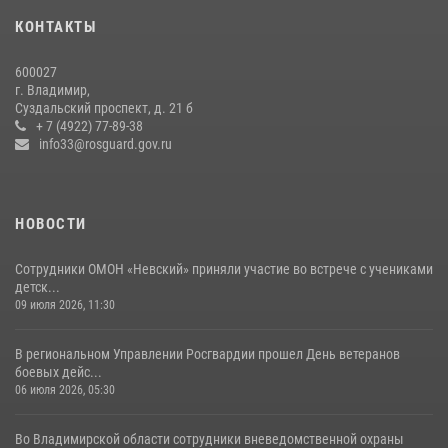
27 июля 2026, 16:43
2
КОНТАКТЫ
Центральный округ Росгвардии отмечает 105-летие
600027
15 июля 2026, 09:05
г. Владимир,
Суздальский проспект, д. 21 б
Владимирские Росгвардейцы обеспечили правопорядок при
+ 7 (4922) 77-89-38
проведении «Дня огурца» в Суздале
info33@rosguard.gov.ru
03 августа 2026, 05:17
1
НОВОСТИ
Сотрудники ОМОН «Невский» приняли участие во встрече с учениками
детск...
09 июля 2026, 11:30
В региональном Управлении Росгвардии прошел День ветеранов
боевых дейс...
06 июля 2026, 05:30
Во Владимирской области сотрудники вневедомственной охраны