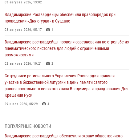
03 августа 2026, 13:02
Владимирские Росгвардейцы обеспечили правопорядок при
проведении «Дня огурца» в Суздале
03 августа 2026, 05:17
1
Владимирские росгвардейцы провели соревнования по стрельбе из
пневматического пистолета для людей с ограниченными
возможностями
02 августа 2026, 10:21
2
Сотрудники регионального Управления Росгвардии приняли
участие в божественной литургии в день памяти святого
равноапостольного великого князя Владимира и празднования Дня
Крещения Руси
29 июля 2026, 05:29
4
При силовой поддержке ОМОН во Владимире пресечена
деятельность массажного салона, в котором оказывались
ПОПУЛЯРНЫЕ НОВОСТИ
интимные услуги
Владимирские росгвардейцы обеспечили охрану общественного
28 июля 2026, 11:51