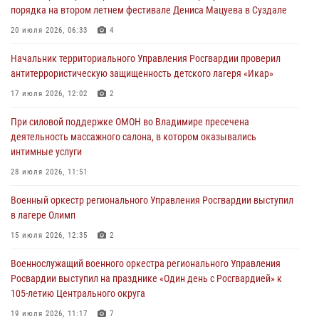
порядка на втором летнем фестивале Дениса Мацуева в Суздале
Во Владимирcкой области открыли профильную Росгвардейскую
20 июля 2026, 06:33
4
смену в детском лагере «Икар»
Начальник территориального Управления Росгвардии проверил
27 июля 2026, 16:43
2
антитеррористическую защищенность детского лагеря «Икар»
Владимирские росгвардейцы обеспечили охрану общественного
17 июля 2026, 12:02
2
порядка на втором летнем фестивале Дениса Мацуева в Суздале
При силовой поддержке ОМОН во Владимире пресечена
20 июля 2026, 06:33
4
деятельность массажного салона, в котором оказывались
интимные услуги
Военнослужащий военного оркестра регионального Управления
Росвардии выступил на празднике «Один день с Росгвардией» к
28 июля 2026, 11:51
105-летию Центрального округа
Военный оркестр регионального Управления Росгвардии выступил
19 июля 2026, 11:17
7
в лагере Олимп
Начальник территориального Управления Росгвардии проверил
15 июля 2026, 12:35
2
антитеррористическую защищенность детского лагеря «Икар»
Военнослужащий военного оркестра регионального Управления
17 июля 2026, 12:02
2
Росвардии выступил на празднике «Один день с Росгвардией» к
105-летию Центрального округа
19 июля 2026, 11:17
7