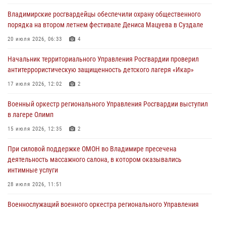
смену в детском лагере «Икар»
Владимирские росгвардейцы обеспечили охрану общественного
27 июля 2026, 16:43
2
порядка на втором летнем фестивале Дениса Мацуева в Суздале
Владимирские росгвардейцы обеспечили охрану общественного
20 июля 2026, 06:33
4
порядка на втором летнем фестивале Дениса Мацуева в Суздале
Начальник территориального Управления Росгвардии проверил
20 июля 2026, 06:33
4
антитеррористическую защищенность детского лагеря «Икар»
Военнослужащий военного оркестра регионального Управления
17 июля 2026, 12:02
2
Росвардии выступил на празднике «Один день с Росгвардией» к
105-летию Центрального округа
Военный оркестр регионального Управления Росгвардии выступил
в лагере Олимп
19 июля 2026, 11:17
7
15 июля 2026, 12:35
2
Начальник территориального Управления Росгвардии проверил
антитеррористическую защищенность детского лагеря «Икар»
При силовой поддержке ОМОН во Владимире пресечена
деятельность массажного салона, в котором оказывались
17 июля 2026, 12:02
2
интимные услуги
28 июля 2026, 11:51
Военнослужащий военного оркестра регионального Управления
Росвардии выступил на празднике «Один день с Росгвардией» к
105-летию Центрального округа