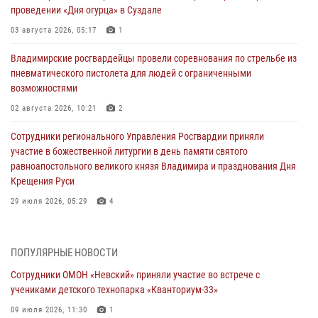
проведении «Дня огурца» в Суздале
03 августа 2026, 05:17
1
Владимирские росгвардейцы провели соревнования по стрельбе из
пневматического пистолета для людей с ограниченными
возможностями
02 августа 2026, 10:21
2
Сотрудники регионального Управления Росгвардии приняли
участие в божественной литургии в день памяти святого
равноапостольного великого князя Владимира и празднования Дня
Крещения Руси
29 июля 2026, 05:29
4
При силовой поддержке ОМОН во Владимире пресечена
деятельность массажного салона, в котором оказывались
ПОПУЛЯРНЫЕ НОВОСТИ
интимные услуги
Сотрудники ОМОН «Невский» приняли участие во встрече с
28 июля 2026, 11:51
учениками детского технопарка «Кванториум-33»
Во Владимирcкой области открыли профильную Росгвардейскую
09 июля 2026, 11:30
1