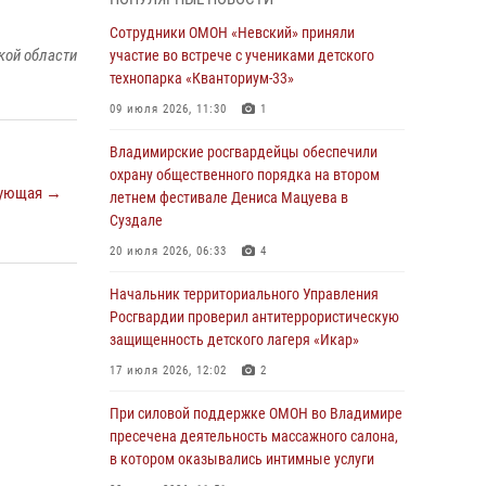
равноапостольного великого князя
Владимира и празднования Дня Крещения
Сотрудники ОМОН «Невский» приняли
Руси
кой области
участие во встрече с учениками детского
технопарка «Кванториум-33»
29 июля 2026, 05:29
4
09 июля 2026, 11:30
1
При силовой поддержке ОМОН во Владимире
пресечена деятельность массажного салона,
Владимирские росгвардейцы обеспечили
в котором оказывались интимные услуги
охрану общественного порядка на втором
ующая →
летнем фестивале Дениса Мацуева в
28 июля 2026, 11:51
Суздале
Во Владимирcкой области открыли
20 июля 2026, 06:33
4
профильную Росгвардейскую смену в
детском лагере «Икар»
Начальник территориального Управления
Росгвардии проверил антитеррористическую
27 июля 2026, 16:43
2
защищенность детского лагеря «Икар»
Владимирские росгвардейцы обеспечили
17 июля 2026, 12:02
2
охрану общественного порядка на втором
летнем фестивале Дениса Мацуева в
При силовой поддержке ОМОН во Владимире
Суздале
пресечена деятельность массажного салона,
в котором оказывались интимные услуги
20 июля 2026, 06:33
4