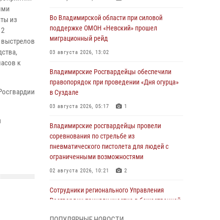
ими
Во Владимирской области при силовой
ты из
поддержке ОМОН «Невский» прошел
 2
миграционный рейд
65 выстрелов
дства,
03 августа 2026, 13:02
пасов к
Владимирские Росгвардейцы обеспечили
правопорядок при проведении «Дня огурца»
Росгвардии
в Суздале
03 августа 2026, 05:17
1
ы
Владимирские росгвардейцы провели
соревнования по стрельбе из
пневматического пистолета для людей с
ограниченными возможностями
02 августа 2026, 10:21
2
Сотрудники регионального Управления
Росгвардии приняли участие в божественной
литургии в день памяти святого
ПОПУЛЯРНЫЕ НОВОСТИ