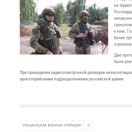
на терри
Росгвард
незаконно
гранатоме
к ним, 7
более тр
стрелков
Две прот
были уни
При проведении радиоэлектронной разведки низколетящих 
артиллерийскими подразделениями российской армии.
СПЕЦИАЛЬНАЯ ВОЕННАЯ ОПЕРАЦИЯ
98