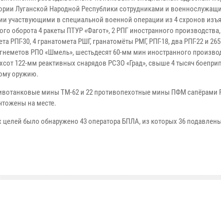
тории Луганской Народной Республики сотрудниками и военнослужащ
ии участвующими в специальной военной операции из 4 схронов изъя
го оборота 4 ракеты ПТУР «Фагот», 2 РПГ иностранного производства,
та РПГ-30, 4 гранатомета РШГ, гранатомёты РМГ, РПГ-18, два РПГ-22 и 2
 огнеметов РПО «Шмель», шестьдесят 60-мм мин иностранного произво
ёхсот 122-мм реактивных снарядов РСЗО «Град», свыше 4 тысяч боепри
ому оружию.
ивотанковые мины ТМ-62 и 22 противопехотные мины ПФМ сапёрами 
чтожены на месте.
целей было обнаружено 43 оператора БПЛА, из которых 36 подавлен