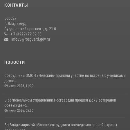
27 июля 2026, 16:43
2
КОНТАКТЫ
Центральный округ Росгвардии отмечает 105-летие
600027
15 июля 2026, 09:05
г. Владимир,
Суздальский проспект, д. 21 б
Владимирские Росгвардейцы обеспечили правопорядок при
+ 7 (4922) 77-89-38
проведении «Дня огурца» в Суздале
info33@rosguard.gov.ru
03 августа 2026, 05:17
1
НОВОСТИ
Сотрудники ОМОН «Невский» приняли участие во встрече с учениками
детск...
09 июля 2026, 11:30
В региональном Управлении Росгвардии прошел День ветеранов
боевых дейс...
06 июля 2026, 05:30
Во Владимирской области сотрудники вневедомственной охраны