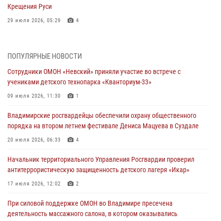
Крещения Руси
29 июля 2026, 05:29
4
При силовой поддержке ОМОН во Владимире пресечена
деятельность массажного салона, в котором оказывались
ПОПУЛЯРНЫЕ НОВОСТИ
интимные услуги
Сотрудники ОМОН «Невский» приняли участие во встрече с
28 июля 2026, 11:51
учениками детского технопарка «Кванториум-33»
Во Владимирcкой области открыли профильную Росгвардейскую
09 июля 2026, 11:30
1
смену в детском лагере «Икар»
Владимирские росгвардейцы обеспечили охрану общественного
27 июля 2026, 16:43
2
порядка на втором летнем фестивале Дениса Мацуева в Суздале
Владимирские росгвардейцы обеспечили охрану общественного
20 июля 2026, 06:33
4
порядка на втором летнем фестивале Дениса Мацуева в Суздале
Начальник территориального Управления Росгвардии проверил
20 июля 2026, 06:33
4
антитеррористическую защищенность детского лагеря «Икар»
Военнослужащий военного оркестра регионального Управления
17 июля 2026, 12:02
2
Росвардии выступил на празднике «Один день с Росгвардией» к
105-летию Центрального округа
При силовой поддержке ОМОН во Владимире пресечена
деятельность массажного салона, в котором оказывались
19 июля 2026, 11:17
7