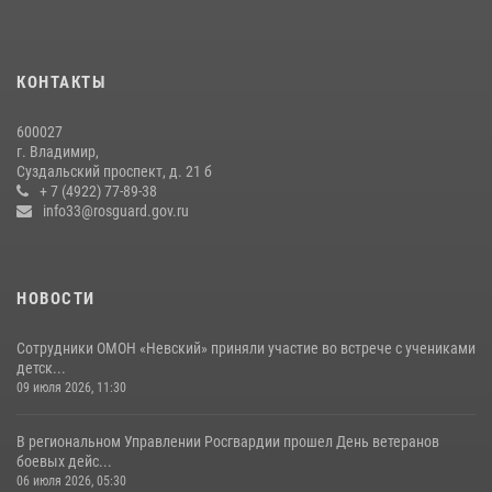
равноапостольного великого князя Владимира и празднования Дня
Крещения Руси
29 июля 2026, 05:29
4
КОНТАКТЫ
Во Владимирcкой области открыли профильную Росгвардейскую
600027
смену в детском лагере «Икар»
г. Владимир,
27 июля 2026, 16:43
2
Суздальский проспект, д. 21 б
+ 7 (4922) 77-89-38
Центральный округ Росгвардии отмечает 105-летие
info33@rosguard.gov.ru
15 июля 2026, 09:05
НОВОСТИ
Сотрудники ОМОН «Невский» приняли участие во встрече с учениками
детск...
09 июля 2026, 11:30
В региональном Управлении Росгвардии прошел День ветеранов
боевых дейс...
06 июля 2026, 05:30