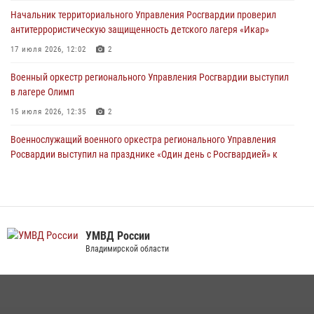
антитеррористическую защищенность детского лагеря «Икар»
Начальник территориального Управления Росгвардии проверил
антитеррористическую защищенность детского лагеря «Икар»
17 июля 2026, 12:02
2
17 июля 2026, 12:02
2
Военный оркестр регионального Управления Росгвардии выступил
в лагере Олимп
Военный оркестр регионального Управления Росгвардии выступил
в лагере Олимп
15 июля 2026, 12:35
2
15 июля 2026, 12:35
2
Военнослужащий военного оркестра регионального Управления
Росвардии выступил на празднике «Один день с Росгвардией» к
105-летию Центрального округа
19 июля 2026, 11:17
7
При силовой поддержке ОМОН во Владимире пресечена
деятельность массажного салона, в котором оказывались
УМВД России
интимные услуги
Владимирской области
28 июля 2026, 11:51
Сотрудники регионального Управления Росгвардии приняли
участие в божественной литургии в день памяти святого