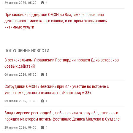
29 июля 2026, 05:29
4
При силовой поддержке ОМОН во Владимире пресечена
деятельность массажного салона, в котором оказывались
интимные услуги
28 июля 2026, 11:51
Во Владимирcкой области открыли профильную Росгвардейскую
ПОПУЛЯРНЫЕ НОВОСТИ
смену в детском лагере «Икар»
В региональном Управлении Росгвардии прошел День ветеранов
27 июля 2026, 16:43
2
боевых действий
Владимирские росгвардейцы обеспечили охрану общественного
06 июля 2026, 05:30
3
порядка на втором летнем фестивале Дениса Мацуева в Суздале
Сотрудники ОМОН «Невский» приняли участие во встрече с
20 июля 2026, 06:33
4
учениками детского технопарка «Кванториум-33»
Военнослужащий военного оркестра регионального Управления
09 июля 2026, 11:30
1
Росвардии выступил на празднике «Один день с Росгвардией» к
105-летию Центрального округа
Владимирские росгвардейцы обеспечили охрану общественного
порядка на втором летнем фестивале Дениса Мацуева в Суздале
19 июля 2026, 11:17
7
20 июля 2026, 06:33
4
Начальник территориального Управления Росгвардии проверил