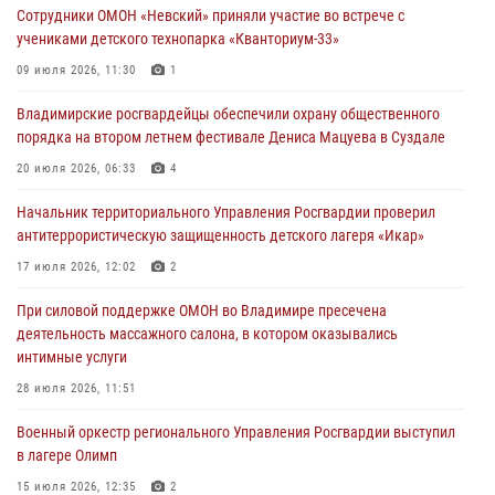
Сотрудники ОМОН «Невский» приняли участие во встрече с
27 июля 2026, 16:43
2
учениками детского технопарка «Кванториум-33»
Владимирские росгвардейцы обеспечили охрану общественного
09 июля 2026, 11:30
1
порядка на втором летнем фестивале Дениса Мацуева в Суздале
Владимирские росгвардейцы обеспечили охрану общественного
20 июля 2026, 06:33
4
порядка на втором летнем фестивале Дениса Мацуева в Суздале
Военнослужащий военного оркестра регионального Управления
20 июля 2026, 06:33
4
Росвардии выступил на празднике «Один день с Росгвардией» к
105-летию Центрального округа
Начальник территориального Управления Росгвардии проверил
антитеррористическую защищенность детского лагеря «Икар»
19 июля 2026, 11:17
7
17 июля 2026, 12:02
2
Начальник территориального Управления Росгвардии проверил
антитеррористическую защищенность детского лагеря «Икар»
При силовой поддержке ОМОН во Владимире пресечена
деятельность массажного салона, в котором оказывались
17 июля 2026, 12:02
2
интимные услуги
Военный оркестр регионального Управления Росгвардии выступил
28 июля 2026, 11:51
в лагере Олимп
Военный оркестр регионального Управления Росгвардии выступил
15 июля 2026, 12:35
2
в лагере Олимп
15 июля 2026, 12:35
2