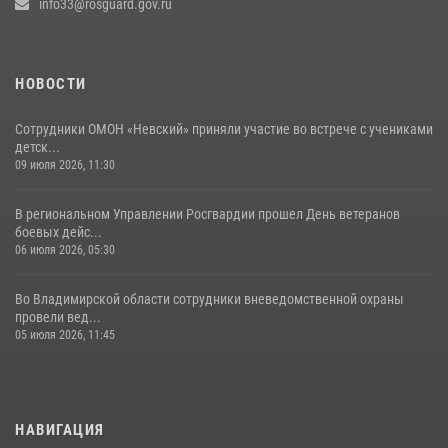
проведении «Дня огурца» в Суздале
info33@rosguard.gov.ru
03 августа 2026, 05:17
1
НОВОСТИ
Сотрудники ОМОН «Невский» приняли участие во встрече с учениками
детск...
09 июля 2026, 11:30
В региональном Управлении Росгвардии прошел День ветеранов
боевых дейс...
06 июля 2026, 05:30
Во Владимирской области сотрудники вневедомственной охраны
провели вед...
05 июля 2026, 11:45
НАВИГАЦИЯ