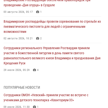
проведении «Дня огурца» в Суздале
03 августа 2026, 05:17
1
Владимирские росгвардейцы провели соревнования по стрельбе из
пневматического пистолета для людей с ограниченными
возможностями
02 августа 2026, 10:21
2
Сотрудники регионального Управления Росгвардии приняли
участие в божественной литургии в день памяти святого
равноапостольного великого князя Владимира и празднования Дня
Крещения Руси
29 июля 2026, 05:29
4
При силовой поддержке ОМОН во Владимире пресечена
деятельность массажного салона, в котором оказывались
ПОПУЛЯРНЫЕ НОВОСТИ
интимные услуги
Сотрудники ОМОН «Невский» приняли участие во встрече с
28 июля 2026, 11:51
учениками детского технопарка «Кванториум-33»
Во Владимирcкой области открыли профильную Росгвардейскую
09 июля 2026, 11:30
1