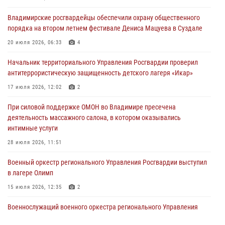
смену в детском лагере «Икар»
Владимирские росгвардейцы обеспечили охрану общественного
27 июля 2026, 16:43
2
порядка на втором летнем фестивале Дениса Мацуева в Суздале
Владимирские росгвардейцы обеспечили охрану общественного
20 июля 2026, 06:33
4
порядка на втором летнем фестивале Дениса Мацуева в Суздале
Начальник территориального Управления Росгвардии проверил
20 июля 2026, 06:33
4
антитеррористическую защищенность детского лагеря «Икар»
Военнослужащий военного оркестра регионального Управления
17 июля 2026, 12:02
2
Росвардии выступил на празднике «Один день с Росгвардией» к
105-летию Центрального округа
При силовой поддержке ОМОН во Владимире пресечена
деятельность массажного салона, в котором оказывались
19 июля 2026, 11:17
7
интимные услуги
Начальник территориального Управления Росгвардии проверил
28 июля 2026, 11:51
антитеррористическую защищенность детского лагеря «Икар»
Военный оркестр регионального Управления Росгвардии выступил
17 июля 2026, 12:02
2
в лагере Олимп
15 июля 2026, 12:35
2
Военнослужащий военного оркестра регионального Управления
Росвардии выступил на празднике «Один день с Росгвардией» к